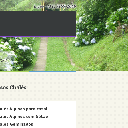
Ligue -
(11) 3159-2686
sos Chalés
alés Alpinos para casal
alés Alpinos com Sótão
alés Geminados