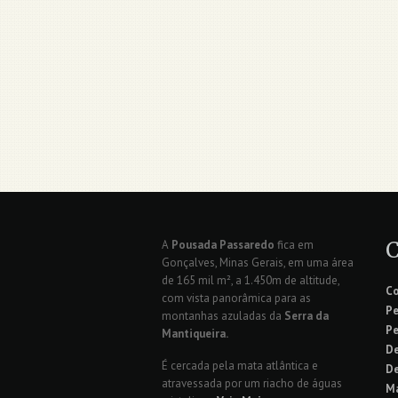
A
Pousada Passaredo
fica em
Gonçalves, Minas Gerais, em uma área
de 165 mil m², a 1.450m de altitude,
C
com vista panorâmica para as
Pe
montanhas azuladas da
Serra da
Pe
Mantiqueira.
De
É cercada pela mata atlântica e
De
atravessada por um riacho de águas
Ma