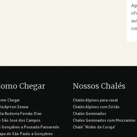
Ag
of
au
co
Como Chegar
Nossos Chalés
omo Chegar
Chalés Alpinos para casal
la Ayrton Senna
Chalés Alpinos com Sótão
la Rodovia Fernão Dias
Chalés Geminados
 São José dos Campos
Chalés Geminados com Mezzanino
 Gonçalves a Pousada Passaredo
Chalé “Ninho da Coruja”
pa de São Paulo a Gonçalves