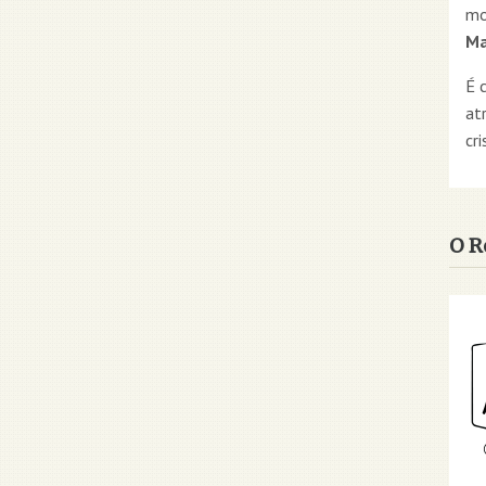
mo
Ma
É 
at
cri
O R