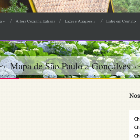
a
»
Allora Cozinha Italiana
Lazer e Atrações
»
Entre em Contato
Mapa de São Paulo a Gonçalves
Nos
Ch
Ch
Ch