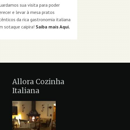
uardamos sua visita para poder
erecer e levar à mesa pratos
tênticos da rica gastronomia italiana
m sotaque caipira!
Saiba mais Aqui.
Allora Cozinha
Italiana