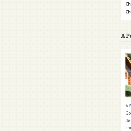
Ch
Ch
A P
A
P
Go
de
co