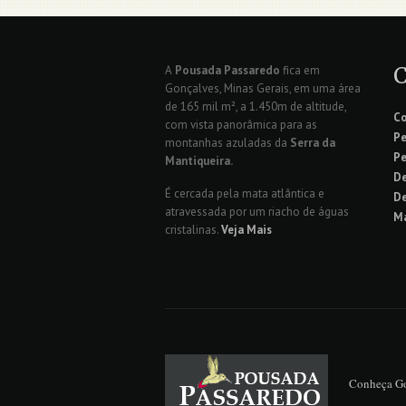
A
Pousada Passaredo
fica em
Gonçalves, Minas Gerais, em uma área
de 165 mil m², a 1.450m de altitude,
C
com vista panorâmica para as
Pe
montanhas azuladas da
Serra da
Pe
Mantiqueira.
De
É cercada pela mata atlântica e
De
atravessada por um riacho de águas
Ma
cristalinas.
Veja Mais
Conheça G