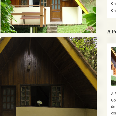
Ch
Ch
A P
A
P
Go
de
co