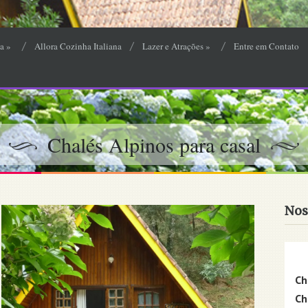
a
»
Allora Cozinha Italiana
Lazer e Atrações
»
Entre em Contato
Chalés Alpinos para casal
Nos
Ch
Ch
Ch