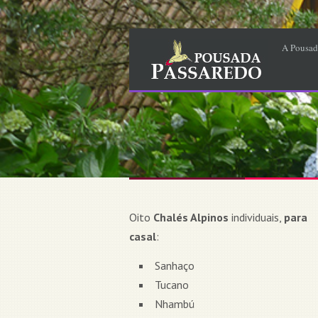
A Pousad
Oito
Chalés Alpinos
individuais,
para
casal
:
Sanhaço
Tucano
Nhambú