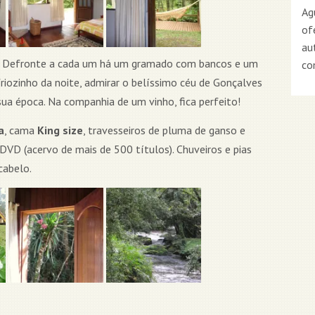
Ag
of
au
. Defronte a cada um há um gramado com bancos e um
co
friozinho da noite, admirar o belíssimo céu de Gonçalves
sua época. Na companhia de um vinho, fica perfeito!
a
, cama
King size
, travesseiros de pluma de ganso e
 DVD (acervo de mais de 500 títulos). Chuveiros e pias
cabelo.