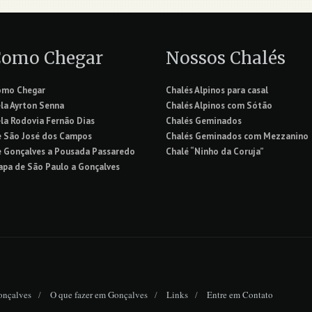
Como Chegar
Nossos Chalés
omo Chegar
Chalés Alpinos para casal
la Ayrton Senna
Chalés Alpinos com Sótão
la Rodovia Fernão Dias
Chalés Geminados
 São José dos Campos
Chalés Geminados com Mezzanino
 Gonçalves a Pousada Passaredo
Chalé “Ninho da Coruja”
pa de São Paulo a Gonçalves
onçalves
O que fazer em Gonçalves
Links
Entre em Contato