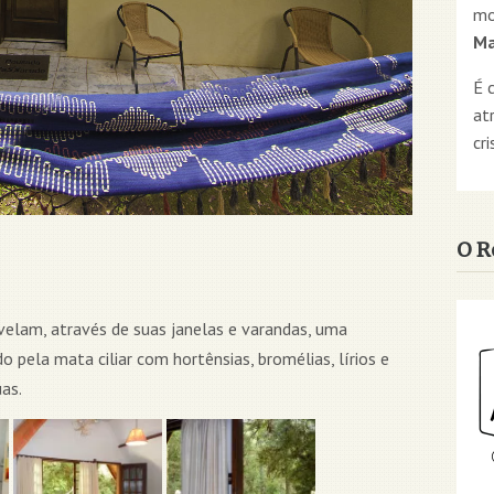
mo
Ma
É 
at
cri
O R
velam, através de suas janelas e varandas, uma
o pela mata ciliar com hortênsias, bromélias, lírios e
as.