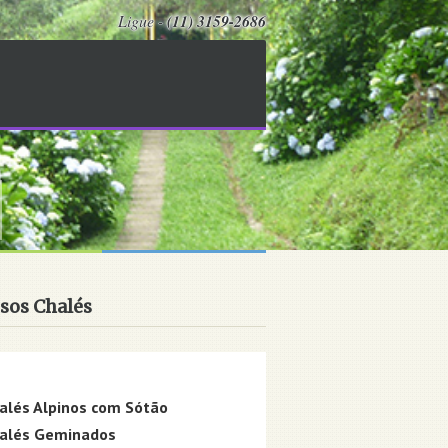
Ligue -
(11) 3159-2686
sos Chalés
alés Alpinos para casal
alés Alpinos com Sótão
alés Geminados