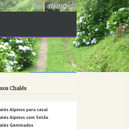
Ligue -
(11) 3159-2686
sos Chalés
alés Alpinos para casal
alés Alpinos com Sótão
alés Geminados