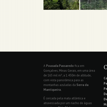
A
Pousada Passaredo
fica em
Gonçalves, Minas Gerais, em uma área
de 165 mil m², a 1.450m de altitude,
C
com vista panorâmica para as
Pe
montanhas azuladas da
Serra da
Pe
Mantiqueira.
De
É cercada pela mata atlântica e
De
atravessada por um riacho de águas
Ma