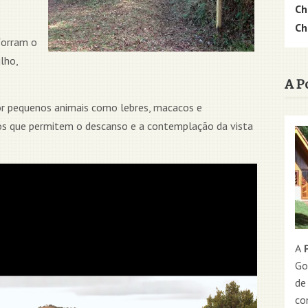
Ch
Ch
forram o
lho,
A P
por pequenos animais como lebres, macacos e
cos que permitem o descanso e a contemplação da vista
A
P
Go
de
co