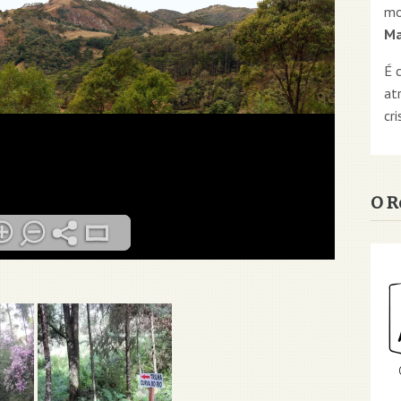
mo
Ma
É 
at
cri
O R