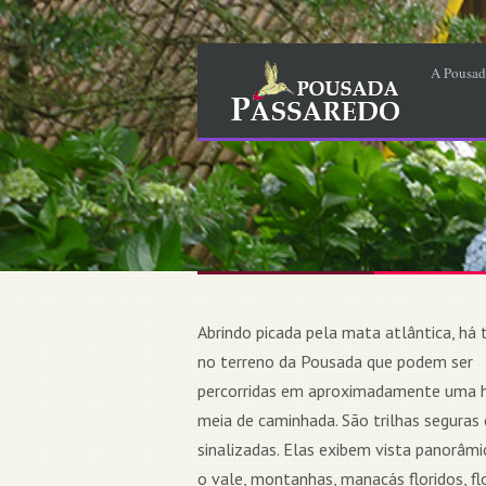
A Pousad
Abrindo picada pela mata atlântica, há t
no terreno da Pousada que podem ser
percorridas em aproximadamente uma 
meia de caminhada. São trilhas seguras 
sinalizadas. Elas exibem vista panorâmi
o vale, montanhas, manacás floridos, fl