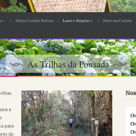
a
»
Allora Cozinha Italiana
Lazer e Atrações
»
Entre em Contato
As Trilhas da Pousada
Nos
rilhas
hora e
Ch
e
Ch
ca para
Ch
ores do