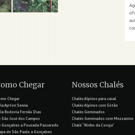
Ag
of
au
co
Como Chegar
Nossos Chalés
omo Chegar
Chalés Alpinos para casal
la Ayrton Senna
Chalés Alpinos com Sótão
la Rodovia Fernão Dias
Chalés Geminados
 São José dos Campos
Chalés Geminados com Mezzanino
 Gonçalves a Pousada Passaredo
Chalé “Ninho da Coruja”
pa de São Paulo a Gonçalves