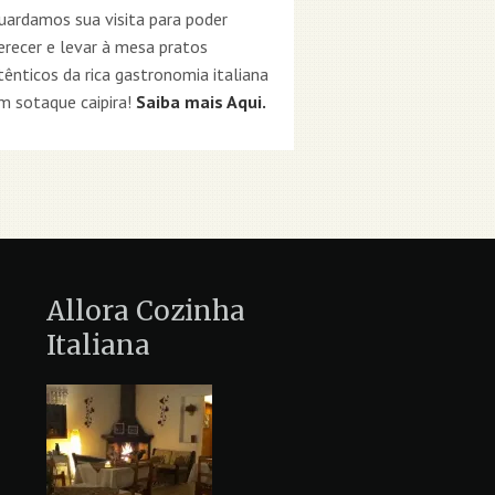
uardamos sua visita para poder
erecer e levar à mesa pratos
tênticos da rica gastronomia italiana
m sotaque caipira!
Saiba mais Aqui.
Allora Cozinha
Italiana